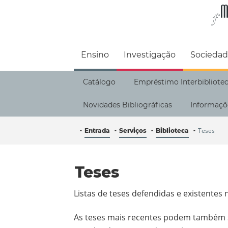
Faculdade de M
Ensino
Investigação
Socieda
Catálogo
Empréstimo Interbibliote
Novidades Bibliográficas
Informaçõ
Teses
Entrada
Serviços
Biblioteca
Teses
Listas de teses defendidas e existentes
As teses mais recentes podem também 