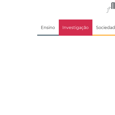
Faculdade de M
Ensino
Investigação
Socieda
De professores a alunos recém chegados, todos os membros 
FMH estão comprometidos na criação de novo conhe