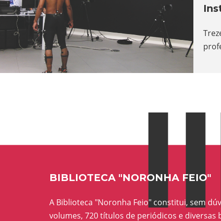
Ins
Trez
prof
BIBLIOTECA "NORONHA FEIO"
A Biblioteca "Noronha Feio" constitui, sem dúv
volumes, 720 títulos de periódicos e diversa