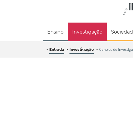
Faculdade de M
Ensino
Investigação
Socieda
Centros de Investig
Entrada
Investigação
De professores a alunos recém chegados, 
FMH estão comprometidos na cria