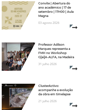
Convite | Abertura do
ano académico | 17 de
setembro | 17H00 | Aula
Magna
03 agosto 2026
Read more...
Professor Adilson
Marques representa a
FMH no Workshop
G[ai]A-ALFA, na Madeira
re...
31 julho 2026
Read more...
ClusterActivo:
acompanhe a evolução
da obra em timelapse
21 julho 2026
Read more...