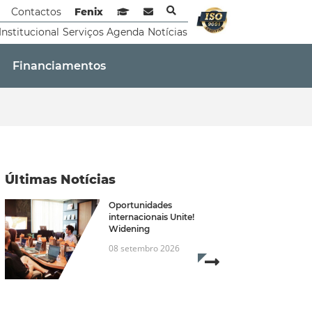
Contactos
Fenix
Sistema de Gestão de Aprendizagem
Webmail
Institucional
Serviços
Agenda
Notícias
Financiamentos
Últimas Notícias
Oportunidades
internacionais Unite!
Widening
08 setembro 2026
Read more...