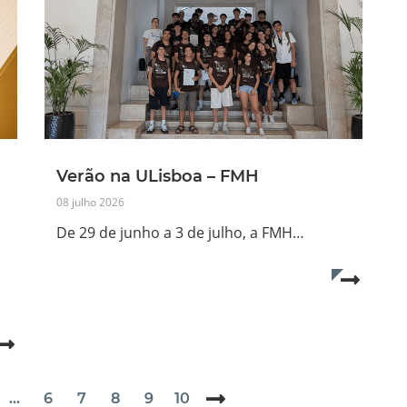
Verão na ULisboa – FMH
08 julho 2026
De 29 de junho a 3 de julho, a FMH…
Read mo
Read more...
...
6
7
8
9
10