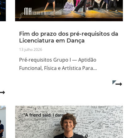
Fim do prazo dos pré-requisitos da
H
Licenciatura em Dança
13 julho 2026
Pré-requisitos Grupo I — Aptidão
Funcional, Física e Artística Para…
Read mo
Read more...