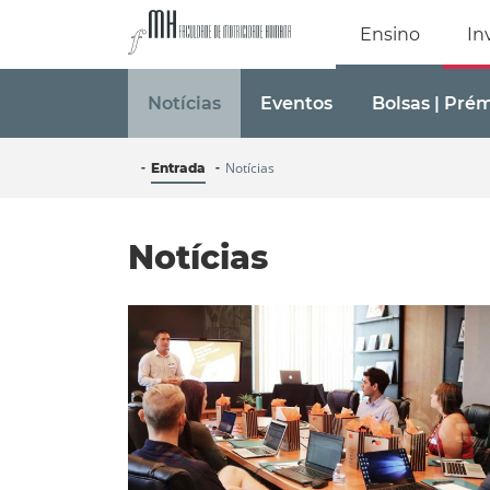
Faculdade de Mo
Ensino
In
Notícias
Eventos
Bolsas | Pré
Notícias
Entrada
Notícias