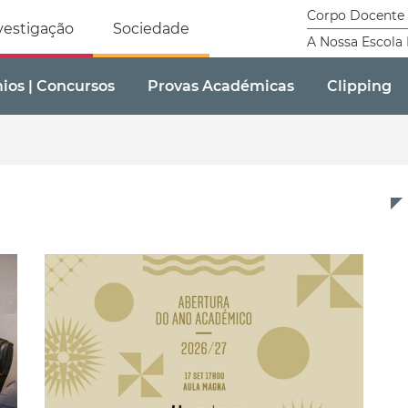
tricidade Humana
Corpo Docente
vestigação
Sociedade
A Nossa Escola
mios | Concursos
Provas Académicas
Clipping