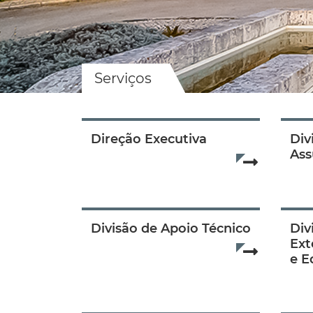
Serviços
Direção Executiva
Div
Ass
Read more..
Divisão de Apoio Técnico
Div
Ext
Read more..
e E