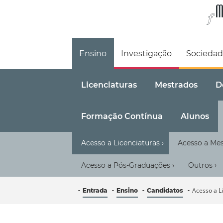
Faculdade de M
Ensino
Investigação
Socieda
Licenciaturas
Mestrados
D
Formação Contínua
Alunos
Acesso a Licenciaturas
Acesso a Me
›
Acesso a Pós-Graduações
Outros
›
›
Acesso a L
Entrada
Ensino
Candidatos