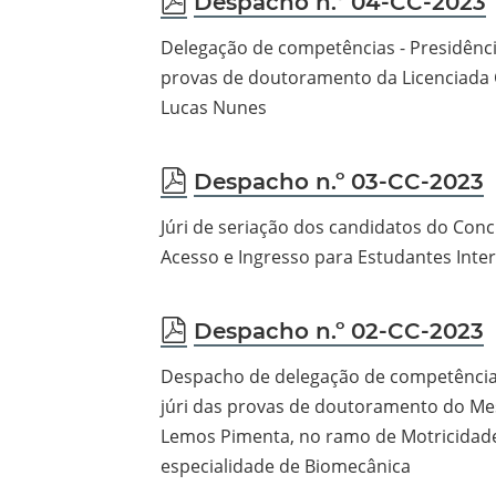
Despacho n.º 04-CC-2023
Delegação de competências - Presidênci
provas de doutoramento da Licenciada 
Lucas Nunes
pdf
Despacho n.º 03-CC-2023
Júri de seriação dos candidatos do Conc
Acesso e Ingresso para Estudantes Inte
pdf
Despacho n.º 02-CC-2023
Despacho de delegação de competências
júri das provas de doutoramento do Mes
Lemos Pimenta, no ramo de Motricidad
especialidade de Biomecânica