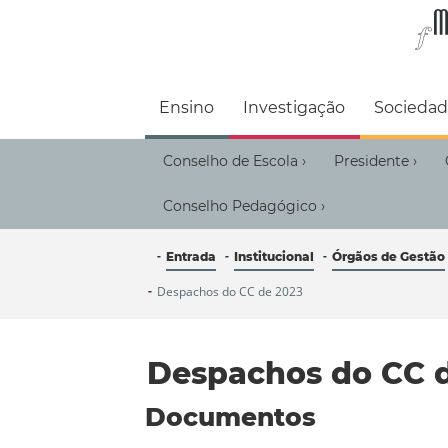
Faculdade de M
Ensino
Investigação
Socieda
Conselho de Escola
Presidente
›
›
Conselho Pedagógico
›
Entrada
Institucional
Órgãos de Gestão
Despachos do CC de 2023
Despachos do CC 
Documentos