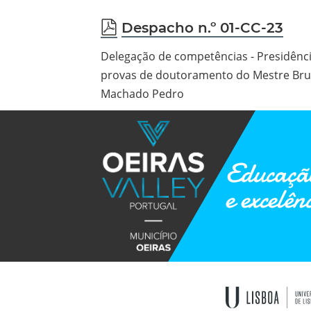
pdf
Despacho n.º 01-CC-23
Delegação de competências - Presidênci
provas de doutoramento do Mestre Bru
Machado Pedro
Educação
e excelên