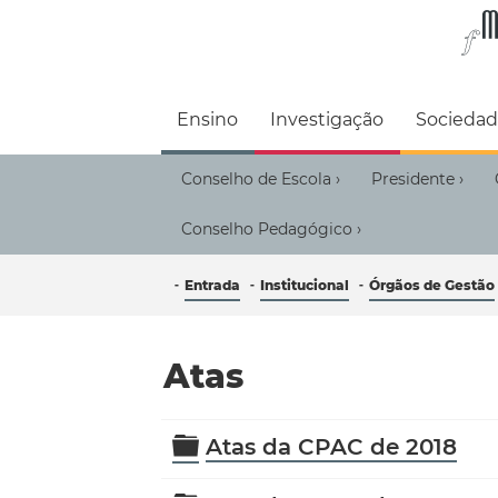
Faculdade de M
Ensino
Investigação
Socieda
Conselho de Escola
Presidente
›
›
Conselho Pedagógico
›
Entrada
Institucional
Órgãos de Gestão
Atas
Pasta
Atas da CPAC de 2018