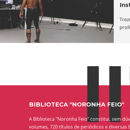
Ins
Trez
prof
BIBLIOTECA "NORONHA FEIO"
A Biblioteca "Noronha Feio" constitui, sem dúv
volumes, 720 títulos de periódicos e diversa