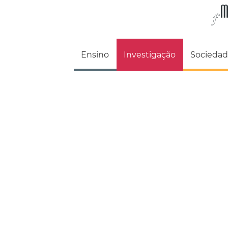
Faculdade de M
Ensino
Investigação
Socieda
De professores a alunos recém chegados, todos os membros 
FMH estão comprometidos na criação de novo conhe