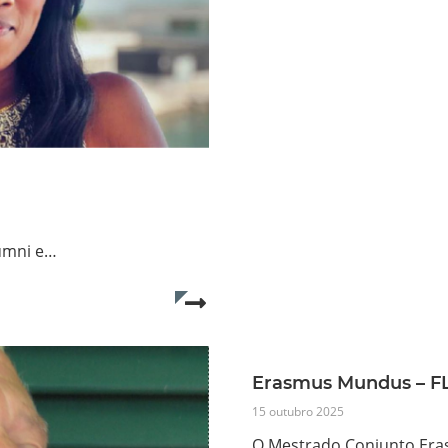
lumni e…
Read more...
Erasmus Mundus – 
15 outubro 2025
O Mestrado Conjunto Eras