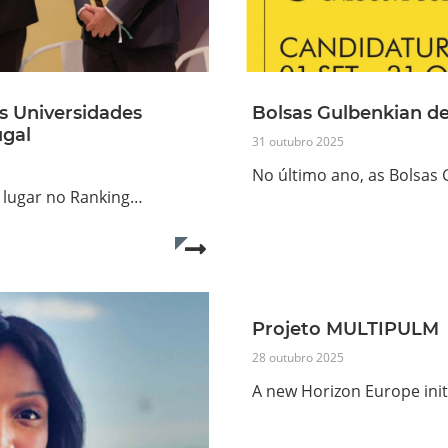
as Universidades
Bolsas Gulbenkian de
ugal
31 outubro 2025
No último ano, as Bolsas
º lugar no Ranking…
Read more...
Projeto MULTIPULM
28 outubro 2025
A new Horizon Europe initi