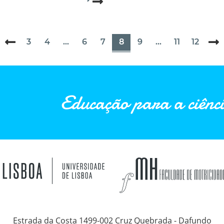
Read more...
3
4
...
6
7
8
9
...
11
12
Educação para a ciênci
Estrada da Costa 1499-002 Cruz Quebrada - Dafundo