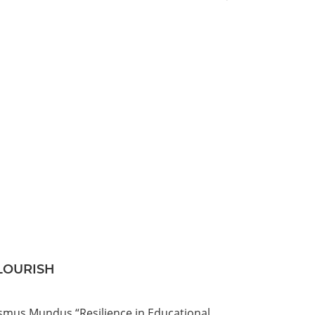
FLOURISH
mus Mundus “Resilience in Educational