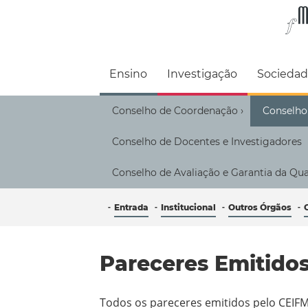
Faculdade de M
Ensino
Investigação
Socieda
Conselho de Coordenação
Conselho
›
Conselho de Docentes e Investigadores
Conselho de Avaliação e Garantia da Qu
Entrada
Institucional
Outros Órgãos
Pareceres Emitido
Todos os pareceres emitidos pelo CEIF