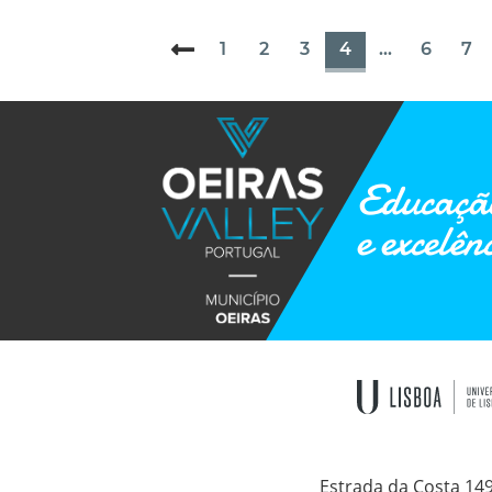
1
2
3
4
...
6
7
Educação
e excelên
Estrada da Costa 14