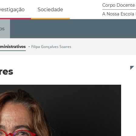
tricidade Humana
Corpo Docente
vestigação
Sociedade
A Nossa Escola
os
Filipa Gonçalves Soares
ministrativos
res