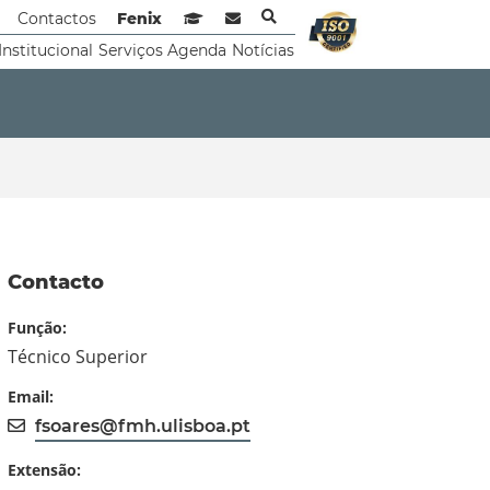
Contactos
Fenix
Sistema de Gestão de Aprendizagem
Webmail
Institucional
Serviços
Agenda
Notícias
Contacto
Função:
Técnico Superior
Email:
fsoares@fmh.ulisboa.pt
Extensão: