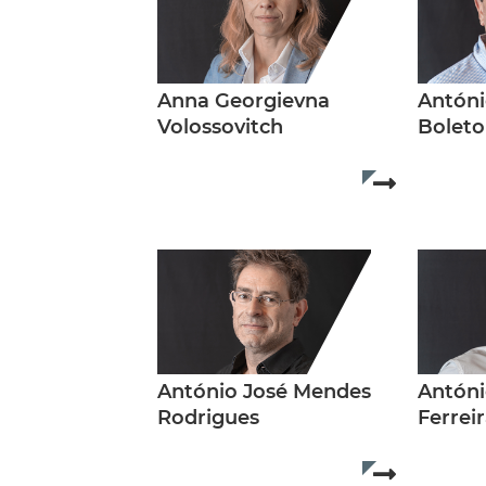
Anna Georgievna
Antóni
Volossovitch
Boleto
Read more..
António José Mendes
Antóni
Rodrigues
Ferrei
Read more..