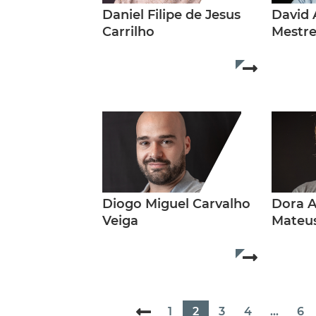
Daniel Filipe de Jesus
David 
Carrilho
Mestre
Read more..
Diogo Miguel Carvalho
Dora A
Veiga
Mateus
Read more..
1
2
3
4
...
6