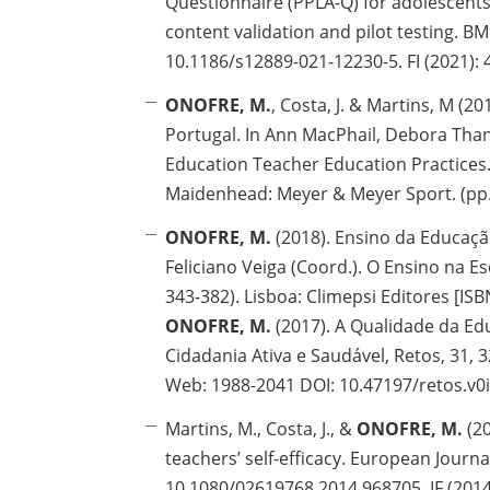
Questionnaire (PPLA-Q) for adolescent
content validation and pilot testing. BMC
10.1186/s12889-021-12230-5. FI (2021): 
ONOFRE, M.
, Costa, J. & Martins, M (2
Portugal. In Ann MacPhail, Debora Than
Education Teacher Education Practices.
Maidenhead: Meyer & Meyer Sport. (pp. 
ONOFRE, M.
(2018). Ensino da Educação
Feliciano Veiga (Coord.). O Ensino na Es
343-382). Lisboa: Climepsi Editores [IS
ONOFRE, M.
(2017). A Qualidade da Edu
Cidadania Ativa e Saudável, Retos, 31, 3
Web: 1988-2041 DOI: 10.47197/retos.v0i3
Martins, M., Costa, J., &
ONOFRE, M.
(20
teachers’ self-efficacy. European Journ
10.1080/02619768.2014.968705. IF (2014