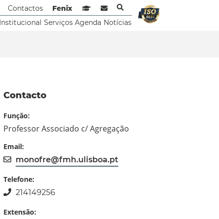
Contactos
Fenix
Sistema de Gestão de Aprendizagem
Webmail
Institucional
Serviços
Agenda
Notícias
Contacto
Função:
Professor Associado c/ Agregação
Email:
monofre@fmh.ulisboa.pt
Telefone:
214149256
Extensão: