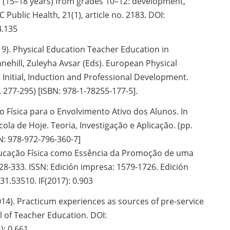
s (15–18 years) from grades 10–12: development,
 Public Health, 21(1), article no. 2183. DOI:
4.135
019). Physical Education Teacher Education in
nehill, Zuleyha Avsar (Eds). European Physical
 Initial, Induction and Professional Development.
277-295) [ISBN: 978-1-78255-177-5].
 Física para o Envolvimento Ativo dos Alunos. In
cola de Hoje. Teoria, Investigação e Aplicação. (pp.
BN: 978-972-796-360-7]
cação Física como Essência da Promoção de uma
28-333. ISSN: Edición impresa: 1579-1726. Edición
1.53510. IF(2017): 0.903
14). Practicum experiences as sources of pre-service
al of Teacher Education. DOI:
): 0.661