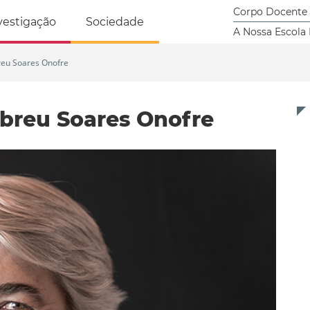
tricidade Humana
Corpo Docente
vestigação
Sociedade
A Nossa Escola
reu Soares Onofre
Abreu Soares Onofre