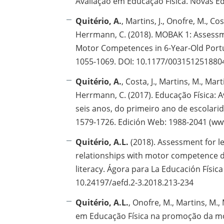
Avaliação em Educação Física. Novas Ed
Quitério, A.
, Martins, J., Onofre, M., Cos
Herrmann, C. (2018). MOBAK 1: Assessme
Motor Competences in 6-Year-Old Portu
1055-1069. DOI: 10.1177/003151251880
Quitério, A.
, Costa, J., Martins, M., Mart
Herrmann, C. (2017). Educação Física:
seis anos, do primeiro ano de escolarid
1579-1726. Edición Web: 1988-2041 (ww
Quitério, A.L.
(2018). Assessment for l
relationships with motor competence d
literacy. Ágora para La Educación Física 
10.24197/aefd.2-3.2018.213-234
Quitério, A.L.
, Onofre, M., Martins, M., 
em Educação Física na promoção da mot