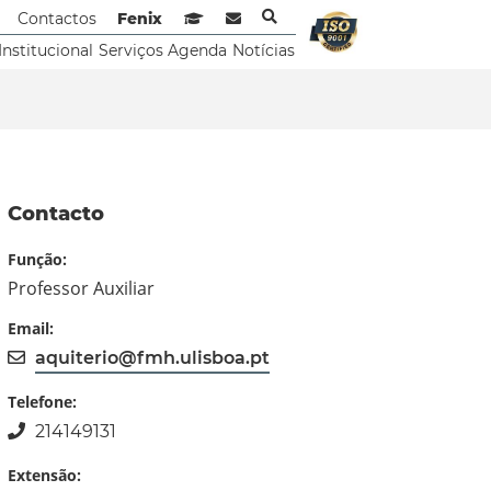
Contactos
Fenix
Sistema de Gestão de Aprendizagem
Webmail
Institucional
Serviços
Agenda
Notícias
Contacto
Função:
Professor Auxiliar
Email:
aquiterio@fmh.ulisboa.pt
Telefone:
214149131
Extensão: