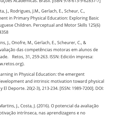
uções Académicas. Brasil. [ISBN 978-613-9-62837-7]
ta, J., Rodrigues, J.M., Gerlach, E., Scheur, C.,
nt in Primary Physical Education: Exploring Basic
guese Children. Perceptual and Motor Skills 125(6)
4358
ins, J., Onofre, M., Gerlach, E., Scheurer, C., &
 Avaliação das competências motoras em alunos de
ade. Retos, 31, 259-263. ISSN: Edición impresa:
w.retos.org).
earning in Physical Education: the emergent
evelopment and intrinsic motivation toward physical
y El Deporte. 20(2-3), 213-234. [ISSN: 1989-7200]. DOI:
Martins, J., Costa, J. (2016). O potencial da avaliação
ivação intrínseca, nas aprendizagens e no