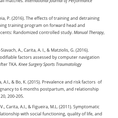
ball matches
. International Journal of Performance
reia, P. (2016). The effects of training and detraining
ching training program on forward head and
scents: Randomized controlled study.
Manual Therapy
,
-Siavach, A., Carita, A. I., & Matziolis, G. (2016).
modifiable factors assessed by computer navigation
fter TKA.
Knee Surgery Sports Traumatology
a, A.I., & Bo, K. (2015). Prevalence and risk factors of
egnancy to 6 months postpartum, and relationship
,
20, 200-205.
 V., Carita, A.I., & Figueira, M.L. (2011). Symptomatic
tionship with social functioning, quality of life, and