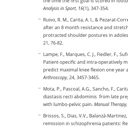
the time the first goal is scored in foot
Analysis in Sport, 16
(1), 347-354.
Ruivo, R. M., Carita, A. I., & Pezarat-Cor
after an 8 month resistance and stret
protracted shoulder postures in adole
21, 76-82.
Lampe, F., Marques, C. J., Fiedler, F., Sufi
Patient-specific and intra-operatively 
predict maximal knee flexion one year a
Arthroscopy
, 24, 3457-3465.
Mota, P., Pascoal, A.G., Sancho, F., Carit
diastasis recti abdominis from late pr
with lumbo-pelvic pain.
Manual Therapy
Brissos, S., Dias, V.V., Balanzá-Martinez,
remission in schizophrenia patients: Rela