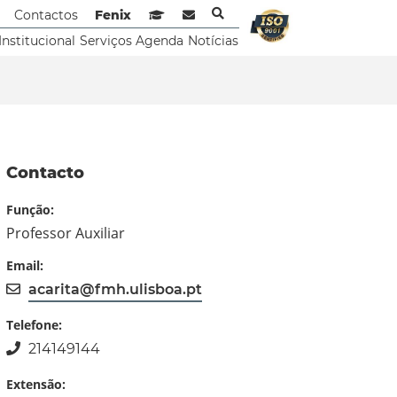
Contactos
Fenix
Sistema de Gestão de Aprendizagem
Webmail
Institucional
Serviços
Agenda
Notícias
Contacto
Função:
Professor Auxiliar
Email:
acarita@fmh.ulisboa.pt
Telefone:
214149144
Extensão: