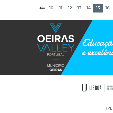
10
11
12
13
14
15
16
Educação
e excelên
TPL