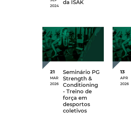
da ISAK
2024
21
Seminário PG
13
Strength &
MAR
APR
2026
2026
Conditioning
- Treino de
força em
desportos
coletivos