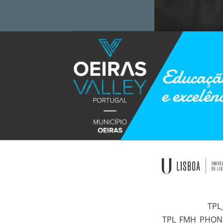
Educação
e excelên
TPL
TPL_FMH_PHON