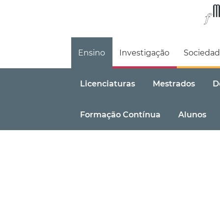
Faculdade de M
Ensino
Investigação
Socieda
Licenciaturas
Mestrados
D
Formação Contínua
Alunos