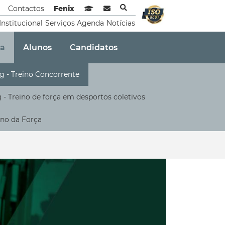
Contactos
Fenix
Sistema de Gestão de Aprendizagem
Webmail
Institucional
Serviços
Agenda
Notícias
ua
Alunos
Candidatos
g - Treino Concorrente
- Treino de força em desportos coletivos
ino da Força