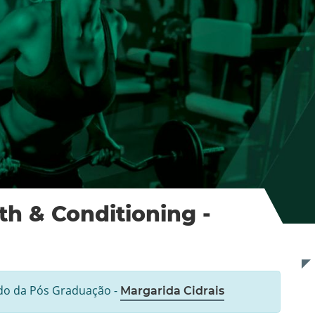
th & Conditioning -
ado da Pós Graduação -
Margarida Cidrais