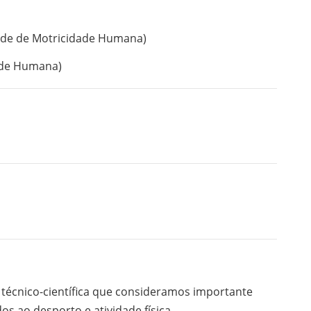
ade de Motricidade Humana)
ade Humana)
 técnico-científica que consideramos importante
os ao desporto e atividade física.