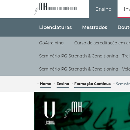
Faculdade de Mo
Ensino
In
Licenciaturas
Mestrados
Dout
Go4training
Curso de acreditação em a
Seminário PG Strength & Conditioning - Trei
Seminário PG Strength & Conditioning - Vel
Seminári
Home
Ensino
Formação Contínua