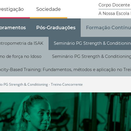
tricidade Humana
Corpo Docente
vestigação
Sociedade
A Nossa Escola
oramentos
Pós-Graduações
Formação Contín
ntropometria da ISAK
Seminário PG Strength & Conditionin
no de força no Idoso
Seminário PG Strength & Conditioning 
ocity-Based Training: Fundamentos, métodos e aplicação no Tre
o PG Strength & Conditioning - Treino Concorrente