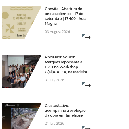
Convite | Abertura do
ano académico | 17 de
setembro | 17H00 | Aula
Magna
03 August 2026
Read more...
Professor Adilson
Marques representa a
FMH no Workshop
G[ai]A-ALFA, na Madeira
31 July 2026
Read more...
ClusterActivo:
acompanhe a evolução
da obra em timelapse
21 July 2026