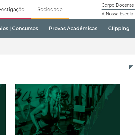
tricidade Humana
Corpo Docente
vestigação
Sociedade
A Nossa Escola
mios | Concursos
Provas Académicas
Clipping