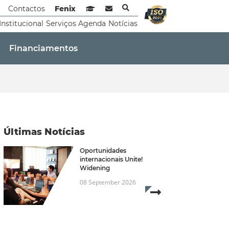
Contactos
Fenix
Sistema de Gestão de Aprendizagem
Webmail
Institucional
Serviços
Agenda
Notícias
Financiamentos
Últimas Notícias
Oportunidades
internacionais Unite!
Widening
08 September 2026
Read more...