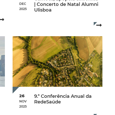
| Concerto de Natal Alumni
DEC
2025
Ulisboa
ber 2025
Read more...
Additional Info
Data de início:
Saturday, 13 December 2025
Read mo
Hora de Início:
21h00
Local:
Aula Magna da Universidade de Lisboa
26
9.ª Conferência Anual da
RedeSaúde
NOV
2025
Additional Info
ber 2025
Data de início:
Wednesday, 26 November 202