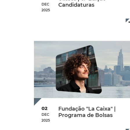
Candidaturas
DEC
2025
Additional Info
Data de início:
Monday, 15 Decem
02
Fundação "La Caixa" |
Programa de Bolsas
DEC
2025
Additional Info
Data de início:
Tuesday, 02 Decem