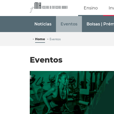
Faculdade de Mo
Ensino
In
Notícias
Eventos
Bolsas | Pré
Eventos
Home
Eventos