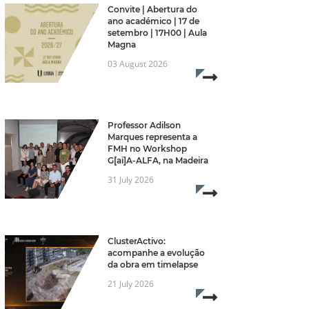
Convite | Abertura do
ano académico | 17 de
setembro | 17H00 | Aula
Magna
03 August 2026
Read more...
Professor Adilson
re...
Marques representa a
FMH no Workshop
G[ai]A-ALFA, na Madeira
31 July 2026
Read more...
6
ClusterActivo:
acompanhe a evolução
da obra em timelapse
21 July 2026
Read more...