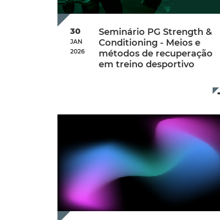
30
Seminário PG Strength &
Conditioning - Meios e
JAN
2026
métodos de recuperação
em treino desportivo
Additional Info
Data de início:
Friday, 30 January 
Hora de Início:
13:30
Hora de fim:
18:30
Local:
Online (plataforma Teams)
Data limite de Inscrição:
28 de jan
Inscrição:
Inscreva-se aqui
Valor de Inscrição:
40€