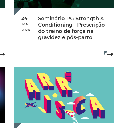
24
Seminário PG Strength &
Conditioning - Prescrição
JAN
2026
do treino de força na
gravidez e pós-parto
Additional Info
2026
Data de início:
Saturday, 24 January 2026
Read more...
Read mo
Hora de Início:
09:00
Hora de fim:
14:00
Local:
Online ( Plataforma Teams )
eiro de 2026
Data limite de Inscrição:
22 de janeiro de 202
Inscrição:
Inscreva-se aqui
Valor de Inscrição:
40€