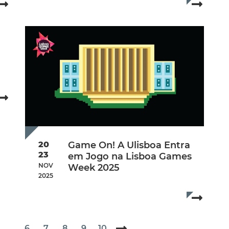
Read more...
Read mo
Data limite de Inscrição:
quarta-feira, 12 no
Inscrição:
Inscreva-se aqui
ber 2025
Read more...
mber 2025
20
Game On! A Ulisboa Entra
23
em Jogo na Lisboa Games
NOV
Week 2025
2025
Additional Info
Data de início:
Thursday, 20 November 2025
Read mo
Hora de Início:
10h00
...
6
7
8
9
10