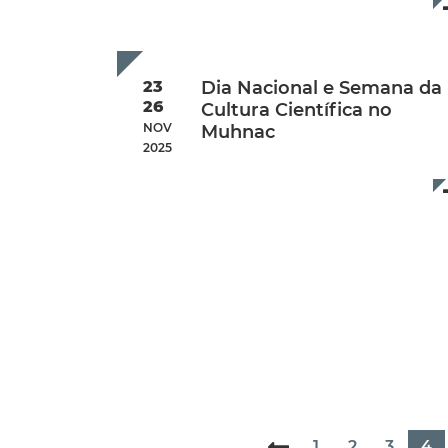
Inscrição:
Inscreva-se aqui
23
Dia Nacional e Semana da
26
Cultura Científica no
NOV
Muhnac
2025
Additional Info
Data de início:
Sunday, 23 Novem
Data de fim:
Wednesday, 26 Nove
1
2
3
4