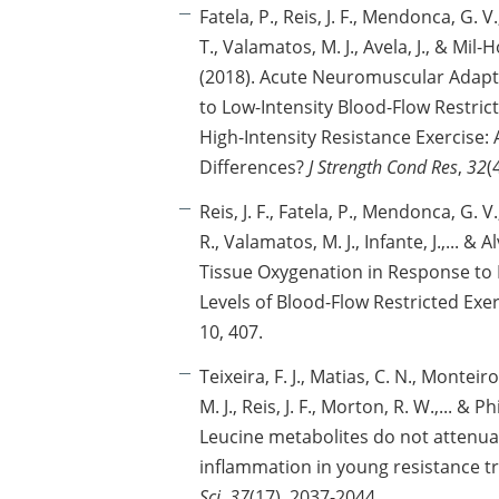
Fatela, P., Reis, J. F., Mendonca, G. V.
T., Valamatos, M. J., Avela, J., & Mil
(2018). Acute Neuromuscular Adapt
to Low-Intensity Blood-Flow Restric
High-Intensity Resistance Exercise:
Differences?
J Strength Cond Res
,
32
(
Reis, J. F., Fatela, P., Mendonca, G. V.,
R., Valamatos, M. J., Infante, J.,... & Al
Tissue Oxygenation in Response to D
Levels of Blood-Flow Restricted Exe
10, 407.
Teixeira, F. J., Matias, C. N., Monteir
M. J., Reis, J. F., Morton, R. W.,... & Ph
Leucine metabolites do not attenua
inflammation in young resistance 
Sci
,
37
(17), 2037-2044.