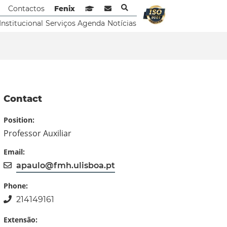
Contactos
Fenix
Sistema de Gestão de Aprendizagem
Webmail
Institucional
Serviços
Agenda
Notícias
Contact
Position:
Professor Auxiliar
Email:
apaulo@fmh.ulisboa.pt
Phone:
214149161
Extensão: