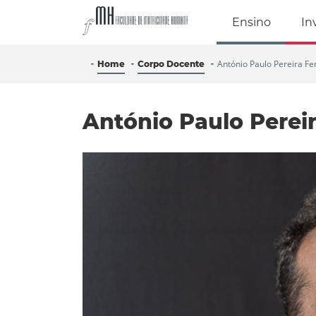
Faculdade de Mo
Ensino
In
António Paulo Pereira Fe
Home
Corpo Docente
António Paulo Pereir