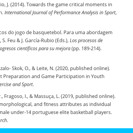
aio, J. (2014). Towards the game critical moments in
h.
International Journal of Performance Analysis in Sport
,
íticos do jogo de basquetebol. Para uma abordagem
 S. Feu & J. García-Rubio (Eds.),
Los procesos de
ogresos científicos para su mejora
(pp. 189-214).
nzalo- Skok, O., & Leite, N. (2020, published online).
ut Preparation and Game Participation in Youth
ercise and Sport
.
P., Fragoso, I., & Massuça, L. (2019, published online).
orphological, and fitness attributes as individual
ale under-14 portuguese elite basketball players.
arch
.