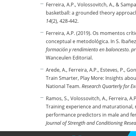
Ferreira, A.P., Volossovitch, A., & Samp
basketball: a grounded theory approac
14
(2), 428-442.
Ferreira, A.P. (2019). Os momentos cr
conceptual e metodológica. In S. Ibañez,
formación y rendimiento en baloncesto. pr
Wanceulen Editorial.
Arede, A., Ferreira, A.P., Esteves, P., Go
Train Smarter, Play More: Insights abo
National Team.
Research Quarterly for Ex
Ramos, S., Volossovitch, A., Ferreira, A.
Training experience and maturational, m
performance predictors in male and fem
Journal of Strength and Conditioning Rese