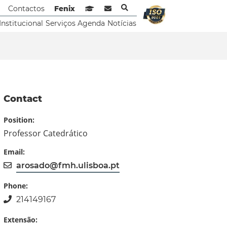
Contactos
Fenix
Sistema de Gestão de Aprendizagem
Webmail
Institucional
Serviços
Agenda
Notícias
Contact
Position:
Professor Catedrático
Email:
arosado@fmh.ulisboa.pt
Phone:
214149167
Extensão: