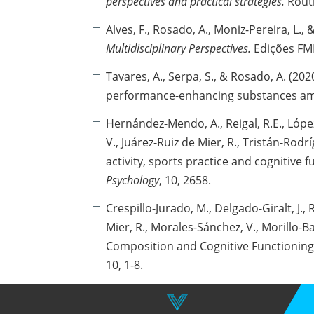
perspectives and practical strategies.
Rout
Alves, F., Rosado, A., Moniz-Pereira, L., 
Multidisciplinary Perspectives.
Edições FM
Tavares, A., Serpa, S., & Rosado, A. (20
performance-enhancing substances a
Hernández-Mendo, A., Reigal, R.E., López
V., Juárez-Ruiz de Mier, R., Tristán-Rodríg
activity, sports practice and cognitive 
Psychology
, 10, 2658.
Crespillo-Jurado, M., Delgado-Giralt, J., 
Mier, R., Morales-Sánchez, V., Morillo-B
Composition and Cognitive Functioning 
10, 1-8.