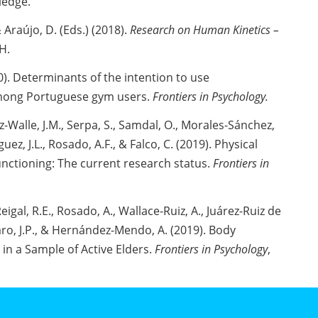
ledge.
& Araújo, D. (Eds.) (2018).
Research on Human Kinetics –
H.
20). Determinants of the intention to use
mong Portuguese gym users.
Frontiers in Psychology.
-Walle, J.M., Serpa, S., Samdal, O., Morales-Sánchez,
uez, J.L., Rosado, A.F., & Falco, C. (2019). Physical
functioning: The current research status.
Frontiers in
Reigal, R.E., Rosado, A., Wallace-Ruiz, A., Juárez-Ruiz de
aro, J.P., & Hernández-Mendo, A. (2019). Body
in a Sample of Active Elders.
Frontiers in Psychology
,